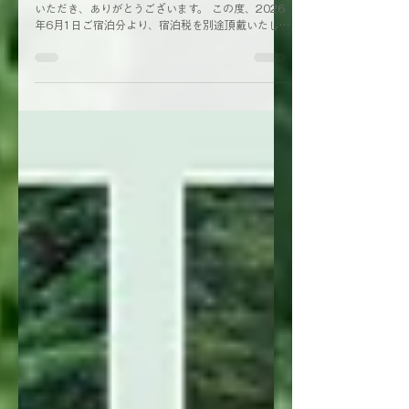
月1日ご宿泊分より）
いつも森泊（MORIHAKU）のホームページをご覧
いただき、ありがとうございます。 この度、2026
年6月1日ご宿泊分より、宿泊税を別途頂戴いたしま
す。 宿泊料金に応じた税額は以下の通りです（※お
一人様あたり）。 6,000円以上〜10,000円未満：
200円 10,000円以上〜100,000円未満：250円
100,000円以上：700円 対象棟・プランについ
て：コナラ・ユキノシタ：大人・子どもともに宿泊
税対象 ピオニー・ムラサキ：大人のみ対象（お子様
は対象外） あらかじめご了承ください。 ご宿泊の
前には、新しくなった施設案内ページやペット同伴
規約もぜひご確認ください。 軽井沢の豊かな森が、
皆さまと大切なご家族をお迎えできる日を心より楽
しみにしております。 「次はどの棟で過ごそうか」
と、ページをめくる時間も旅の一部として楽しんで
いただければ幸いです。新しくなった 各棟の案内
ページもぜひご覧ください。