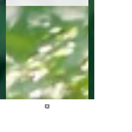
ージをリニューアルし、各棟の魅力をより鮮明にお
伝えできるようになりました。 【リニューアルのポ
イント】 最新フォトで綴る、棟ごとの物語 ：ペー
ジ全体の写真を最新のものに刷新しました。光の入
り方や家具の質感など、今の森泊のリアルな空気感
をそのままにお届けします。 より見やすく、心地よ
く ：既存の案内を大切にしながら、レイアウトの乱
れを整え、読みやすくリライトしました。 ペット
（小動物）同伴ルールの明文化 ：これまでお問い合
わせの多かった「小動物（鳥、ハムスター等）」の
宿泊について、料金体系や受付ルールを明記いたし
ました。小鳥やハムスターなど、大切な小さな家族
との旅も、より計画的に準備を進めていただけま
す。 「次はどの棟で過ごそうか」と、ページをめく
る時間も旅の一部として楽しんでいただければ幸い
です。新しくなった 各棟の案内 ページをぜひご覧
ください。