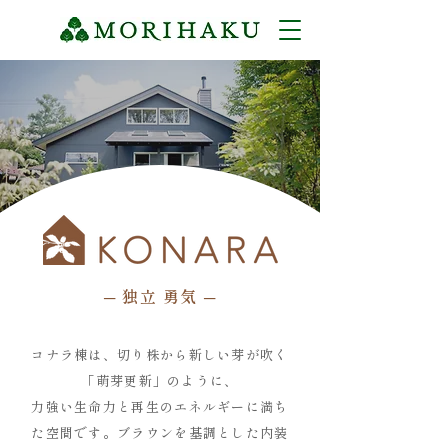
─ 独立 勇気 ─
コナラ棟は、切り株から新しい芽が吹く
「萌芽更新」のように、
力強い生命力と再生のエネルギーに満ち
た空間です。ブラウンを基調とした内装