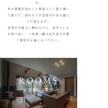
は、
木の質感を活かした男性らしく落ち着い
た設えで、訪れる人を包容力のある温も
りで迎えます。
自然の力強さに触れながら、自分らしさ
を取り戻し、一歩前へ踏み出す活力を養
う滞在をお愉しみください。
ROOMS
─ お部屋のご案内 ─