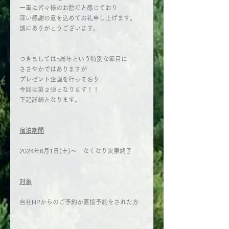
一重に皆々様のお陰だと感じており
深い感謝の意を込めてお礼申し上げます。
誠にありがとうございます。
つきましては5周年という特別な節目に
ささやかではありますが
プレゼント企画を行っており
今回は第２弾となります！！
下記詳細となります。
宿泊期間
2024年6月1日(土)～　なくなり次第終了
対象
自社HPからのご予約か直接予約をされた方