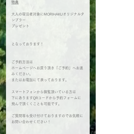
特典
大人の宿泊者対象にMORIHAKUオリジナルタ
ンブラー
プレゼント
となっております！
ご予約方法は
ホームページへお戻り頂き「ご予約」へお進
みください。
またはお電話にて承っております。
スマートフォンから御覧頂いている方は
下にありますQRコードから予約フォームに
飛んで頂くくことも可能です。
ご質問等も受け付けておりますのでお気軽に
お問い合わせください！