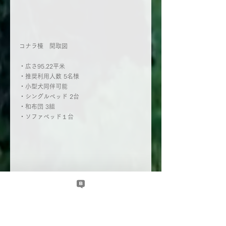
コナラ棟　間取図
・広さ95.22平米
・推奨利用人数 5名様
・小型犬同伴可能
・シングルベッド 2台
・和布団 3組
・ソファベッド１台