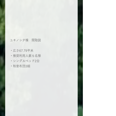
ユキノシタ棟　間取図
・広さ67.79平米
・推奨利用人数５名様
・シングルベッド2台
・和室布団3組