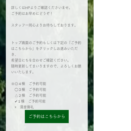
詳しくはHPよりご確認くださいませ。
ご予約はお早めにどうぞ！
スタッフ一同心よりお待ちしております。
トップ画面のご予約もしくは下記の「ご予約
はこちらから」をクリックしお進みいただ
き、
希望日にちを合わせご確認ください。
随時更新してまいりますので、よろしくお願
いいたします。
※◎４棟　ご予約可能
　◯３棟　ご予約可能
　△２棟　ご予約可能
　✔１棟　ご予約可能
　☓　満室御礼
ご予約はこちらから