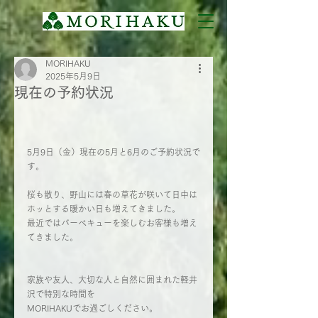
MORIHAKU
2025年5月9日
現在の予約状況
5月9日（金）現在の5月と6月のご予約状況で
す。
桜も散り、野山には春の草花が咲いて日中は
ホッとする暖かい日も増えてきました。
最近ではバーベキューを楽しむお客様も増え
てきました。
家族や友人、大切な人と自然に囲まれた軽井
沢で特別な時間を
MORIHAKUでお過ごしください。