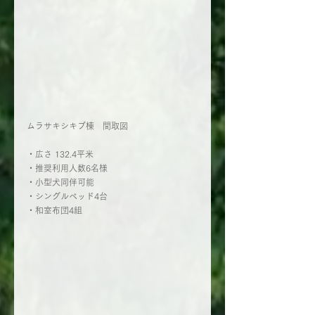
ムラサキシキブ棟　間取図
・広さ 132.4平米
・推奨利用人数6名様 
・小型犬同伴可能
・シングルベッド4台
・和室布団4組