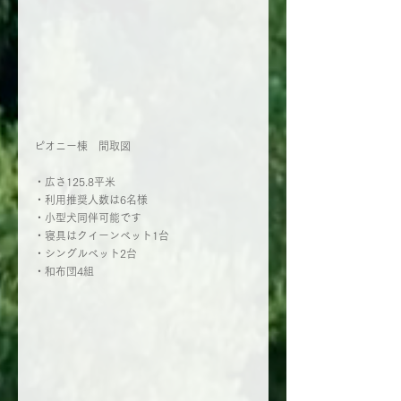
ピオニー棟　間取図
・広さ125.8平米
・利用推奨人数は6名様
・小型犬同伴可能です
・寝具はクイーンベット1台
・シングルベット2台
・和布団4組